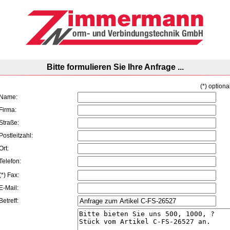
Bitte formulieren Sie Ihre Anfrage ...
(*) optiona
Name:
Firma:
Straße:
Postleitzahl:
Ort:
Telefon:
(*) Fax:
E-Mail:
Betreff: