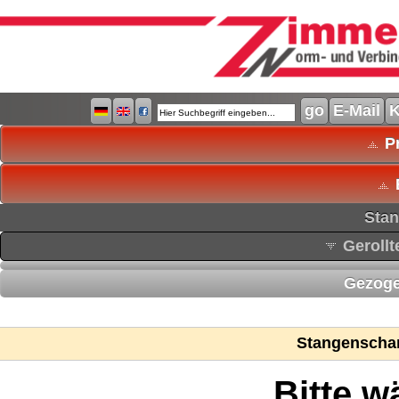
E-Mail
K
Pr
Stan
Gerollt
Gezoge
Stangenscha
Bitte w