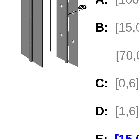
B:
[15
[70,
C:
[0,
D:
[1,