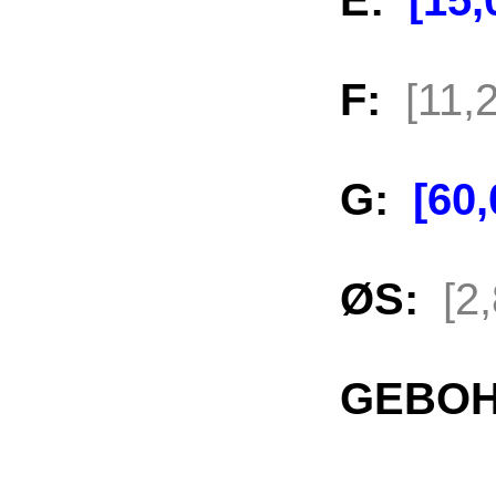
E:
[15
F:
[11,
G:
[60
ØS:
[2
GEBOH