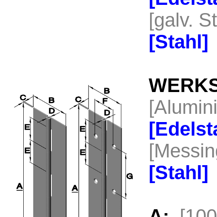
[galv. S
[Stahl
WERKS
[Alumi
[Edels
[Messi
[Stahl
A:
[10