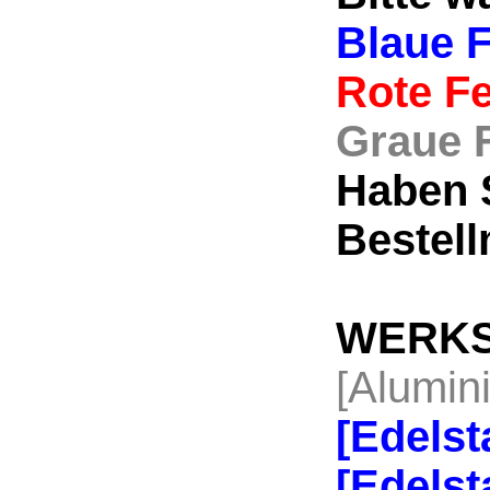
Blaue F
Rote Fe
Graue F
Haben S
Bestell
WERKS
[Alumi
[Edels
[Edelst