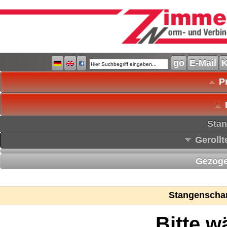
E-Mail
K
Pr
Stan
Gerollt
Gezoge
Stangenscha
Bitte w