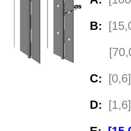
B:
[15
[70,
C:
[0,
D:
[1,