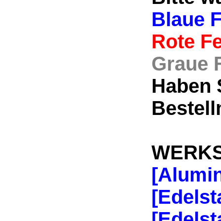
Blaue F
Rote Fe
Graue F
Haben S
Bestell
WERKS
[Alumi
[Edels
[Edelst