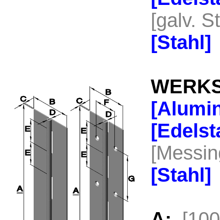
[galv. S
[Stahl
WERKS
[Alumi
[Edels
[Messi
[Stahl
A:
[10