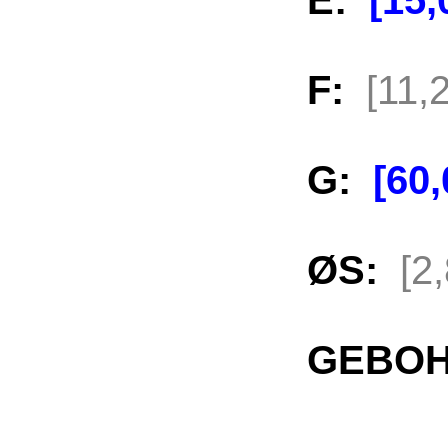
E:
[15
F:
[11,
G:
[60
ØS:
[2
GEBOH