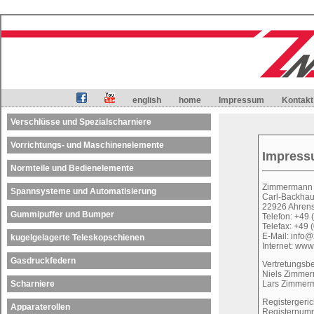
english
home
Impressum
Kontakt
Verschlüsse und Spezialscharniere
Vorrichtungs- und Maschinenelemente
Impres
Normteile und Bedienelemente
Zimmermann 
Spannsysteme und Automatisierung
Carl-Backhaus
22926 Ahren
Gummipuffer und Bumper
Telefon: +49 
Telefax: +49 
E-Mail: info
kugelgelagerte Teleskopschienen
Internet: www
Gasdruckfedern
Vertretungsbe
Niels Zimme
Lars Zimmer
Scharniere
Registergeric
Apparaterollen
Registernum