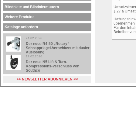
Umsatzsteuer
Blindniete und Blindnietmuttern
§ 27 a Umsat
Weitere Produkte
Haftungshinwei
übernehmen wi
Kataloge anfordern
Für den Inhal
Betreiber vera
24.02.2026
Der neue R4-50 „Rotary“-
Schnappriegel-Verschluss mit dualer
Auslösung
17.02.2026
Der neue N5 Lift & Turn-
Kompressions-Verschluss von
Southco
>> NEWSLETTER ABONNIEREN <<