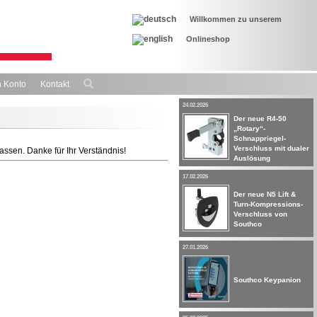
Willkommen zu unserem
Onlineshop
 Konto
Kontakt
24.02.2026
Der neue R4-50
„Rotary“-
Schnappriegel-
Verschluss mit dualer
assen. Danke für Ihr Verständnis!
Auslösung
17.02.2026
Der neue N5 Lift &
Turn-Kompressions-
Verschluss von
Southco
27.01.2026
Southco Keypanion