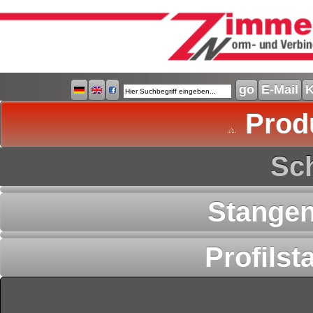
E-Mail
K
Prod
Sc
Stange
Profilst