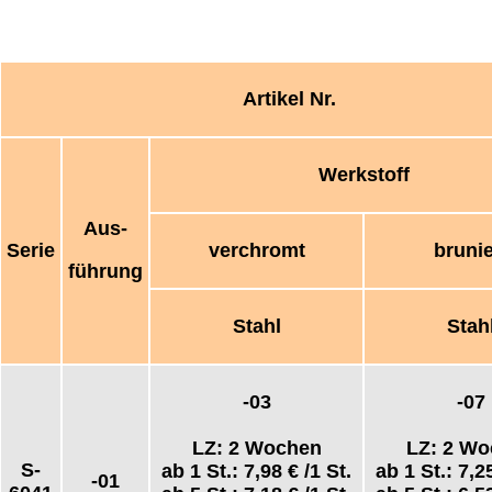
Artikel Nr.
Werkstoff
Aus-
Serie
verchromt
brunie
führung
Stahl
Stah
-03
-07
LZ: 2 Wochen
LZ: 2 W
S-
ab 1 St.:
7,98 €
/1 St.
ab 1 St.:
7,2
-01