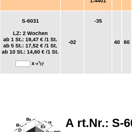
1.4401
S-6031
-35
LZ: 2 Wochen
ab 1 St.:
19,47 €
/1 St.
-02
40
60
ab 5 St.:
17,52 €
/1 St.
ab 10 St.:
14,60 €
/1 St.
x
A
rt.Nr.: S-
6