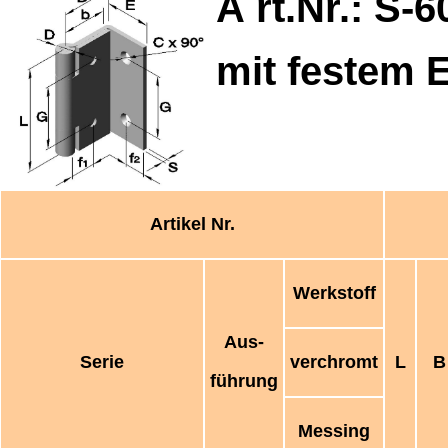
A
rt.Nr.: S-
6
mit festem E
Artikel Nr.
Werkstoff
Aus-
Serie
verchromt
L
B
führung
Messing