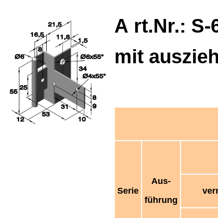
A
rt.Nr.: S-
mit auszieh
Aus-
Serie
ver
führung