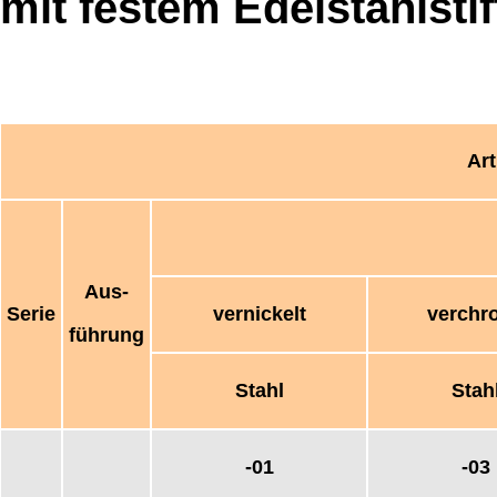
mit festem Edelstahlstif
Art
Aus-
Serie
vernickelt
verchr
führung
Stahl
Stah
-01
-03