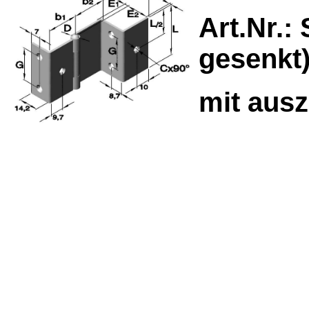
Art.Nr.: 
gesenkt
mit ausz