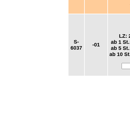
LZ:
S-
ab 1 St
-01
6037
ab 5 St
ab 10 St