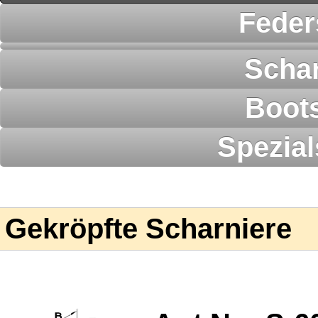
Feder
Schar
Boot
Spezia
Gekröpfte Scharniere