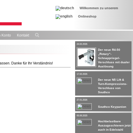
Willkommen zu unserem
Onlineshop
 Konto
Kontakt
24.02.2026
Der neue R4-50
„Rotary“-
Schnappriegel-
Verschluss mit dualer
assen. Danke für Ihr Verständnis!
Auslösung
17.02.2026
Der neue N5 Lift &
Turn-Kompressions-
Verschluss von
Southco
27.01.2026
Southco Keypanion
05.08.2025
Hochbelastbare
Auszugsschienen jetzt
auch in Edelstahl