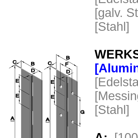
[galv. S
[Stahl]
WERKS
[Alumi
[Edelst
[Messi
[Stahl]
A:
[10