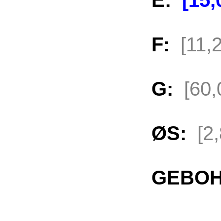
E:
[15
F:
[11,
G:
[60
ØS:
[2
GEBOH