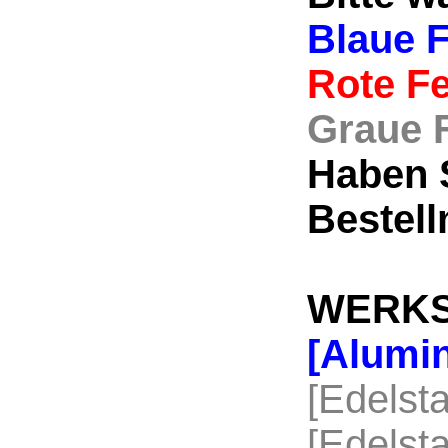
Blaue F
Rote Fe
Graue F
Haben S
Bestell
WERKS
[Alumi
[Edelst
[Edelst