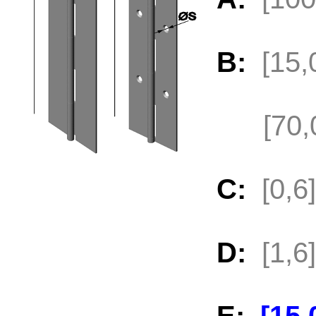
B:
[15
[70,
C:
[0,
D:
[1,