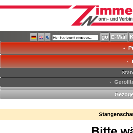
E-Mail
K
Pr
Stan
Gerollt
Gezoge
Stangenscha
Bitte w